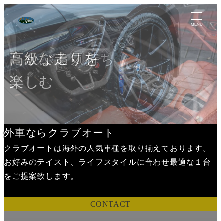
MENU
憧れを日常へ
たかぶる気持ち
高級な走りを
さあ、
楽しむ
どこへ行こうか
外車ならクラブオート
クラブオートは海外の人気車種を取り揃えております。
お好みのテイスト、ライフスタイルに合わせ最適な１台
をご提案致します。
CONTACT